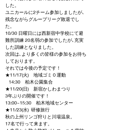
した。
ユニカールに2チーム参加しましたが､
残念ながらグループリーグ敗退でし
た。
10/30 日曜日には西新宿中学校にて避
難所訓練 20名弱の参加でしたが､充実
した訓練となりました。
次回は､より多くの皆様の参加をお待ち
しております。
それでは今後の予定です！
★11/17(火)　地域ゴミ０運動
   14:30　柏木公園集合
★11/20(日)　新宿かしわまつり
3年ぶりの開催です！
13:00~15:30　柏木地域センター
★11/23(水)  研修旅行
秋の上州リンゴ狩りと川場温泉。
17名で行って来ます。