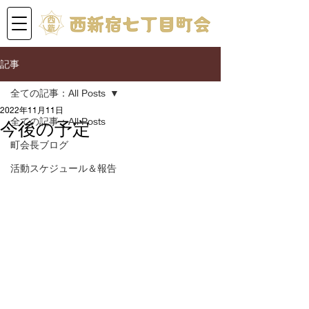
記事
全ての記事：All Posts
2022年11月11日
全ての記事：All Posts
今後の予定
町会長ブログ
活動スケジュール＆報告