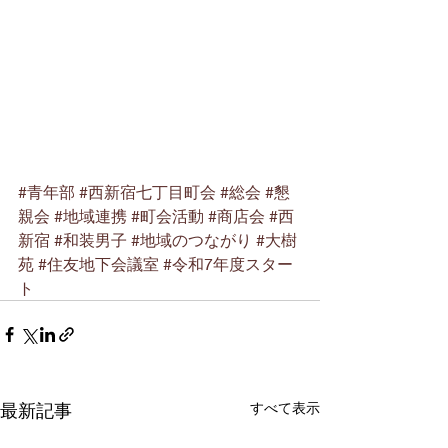
#青年部
#西新宿七丁目町会
#総会
#懇
親会
#地域連携
#町会活動
#商店会
#西
新宿
#和装男子
#地域のつながり
#大樹
苑
#住友地下会議室
#令和7年度スター
ト
最新記事
すべて表示