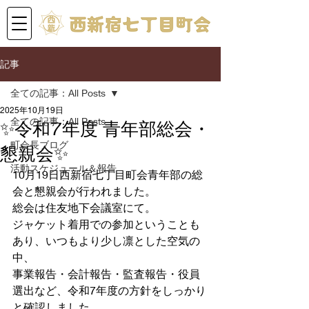
記事
全ての記事：All Posts
2025年10月19日
全ての記事：All Posts
✨令和7年度 青年部総会・
町会長ブログ
懇親会✨
活動スケジュール＆報告
10月19日西新宿七丁目町会青年部の総
会と懇親会が行われました。
総会は住友地下会議室にて。
ジャケット着用での参加ということも
あり、いつもより少し凛とした空気の
中、
事業報告・会計報告・監査報告・役員
選出など、令和7年度の方針をしっかり
と確認しました。