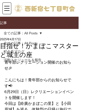
記事
全ての記事：All Posts
2025年4月17日
全ての記事：All Posts
目指せ！かまぼこマスター
町会長ブログ
と城主の座
活動スケジュール＆報告
青年部レクリエーション開催のお知ら
せ🎉  
こんにちは！青年部からのお知らせで
す📢  
6月29日（日）レクリエーションイベン
トを開催します！  
今回は【鈴廣かまぼこの里】と【小田
原城】を巡る、体験型の日帰り旅行で