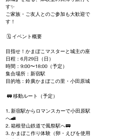
す✨  
ご家族・ご友人とのご参加も大歓迎で
す！
 🗓 イベント概要
目指せ！かまぼこマスターと城主の座
日程：6月29日（日）  
時間：9:00〜18:00（予定）  
集合場所：新宿駅  
目的地：鈴廣かまぼこの里・小田原城
 🚃 移動ルート（予定）
1. 新宿駅からロマンスカーで小田原駅
へ🚄  
2. 箱根登山鉄道で風祭駅へ🚃  
3. かまぼこ作り体験（卵・えびを使用