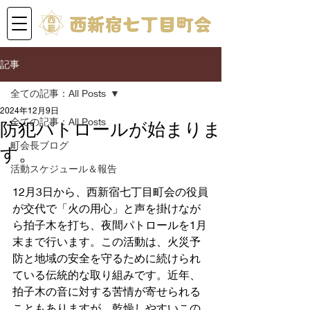
記事
全ての記事：All Posts
2024年12月9日
全ての記事：All Posts
防犯パトロールが始まりま
町会長ブログ
す。
活動スケジュール＆報告
12月3日から、西新宿七丁目町会の役員
が交代で「火の用心」と声を掛けなが
ら拍子木を打ち、夜間パトロールを1月
末まで行います。この活動は、火災予
防と地域の安全を守るために続けられ
ている伝統的な取り組みです。近年、
拍子木の音に対する苦情が寄せられる
こともありますが、乾燥しやすいこの