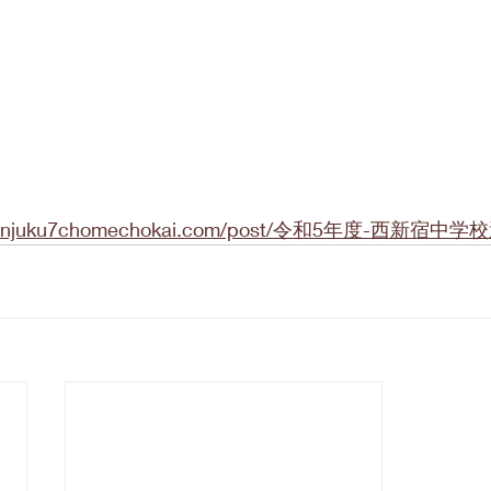
hishinjuku7chomechokai.com/post/令和5年度-西新