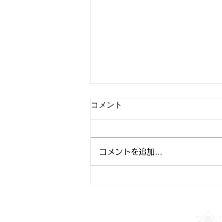
コメント
コメントを追加…
令和5年度 西新宿中学校避難
所訓練