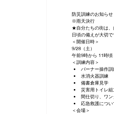
防災訓練のお知らせ
※雨天決行
★自分たちの街は、
日頃の備えが大切で
＜開催日時＞
9/28（土）
午前9時から 11時
＜訓練内容＞
﻿バーナー操作訓
﻿水消火器訓練
﻿備書倉庫見学
﻿災害用トイレ
﻿間仕切り、ワ
﻿応急救護につ
＜会場＞